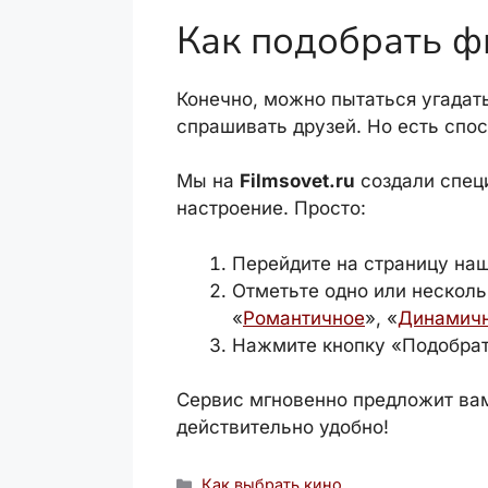
Как подобрать ф
Конечно, можно пытаться угадать
спрашивать друзей. Но есть спо
Мы на
Filmsovet.ru
создали спец
настроение. Просто:
Перейдите на страницу на
Отметьте одно или несколь
«
Романтичное
», «
Динамич
Нажмите кнопку «Подобрат
Сервис мгновенно предложит вам
действительно удобно!
Рубрики
Как выбрать кино