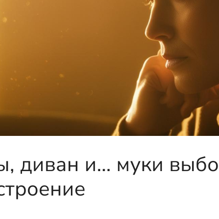
ы, диван и… муки выбо
строение