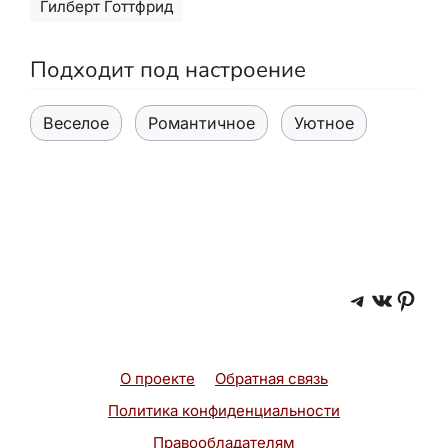
Гилберт Готтфрид
Подходит под настроение
Веселое
Романтичное
Уютное
Telegra
ВКонт
Pint
О проекте
Обратная связь
Политика конфиденциальности
Правообладателям