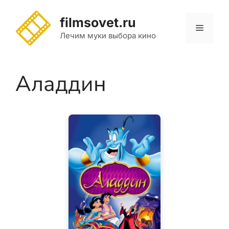
Перейти
к
filmsovet.ru
Меню
содержимому
Лечим муки выбора кино
Аладдин