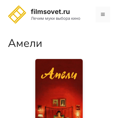
Перейти
к
filmsovet.ru
Меню
содержимому
Лечим муки выбора кино
Амели