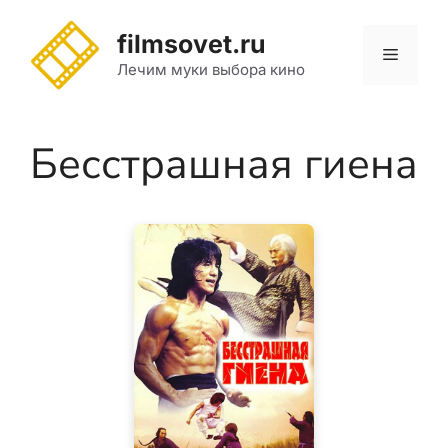
Перейти
к
filmsovet.ru
Меню
содержимому
Лечим муки выбора кино
Бесстрашная гиена