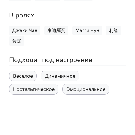
В ролях
Джеки Чан
泰迪羅賓
Мэгги Чун
利智
黃霑
Подходит под настроение
Веселое
Динамичное
Ностальгическое
Эмоциональное