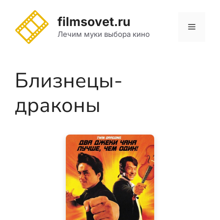
Перейти
к
filmsovet.ru
Меню
содержимому
Лечим муки выбора кино
Близнецы-
драконы