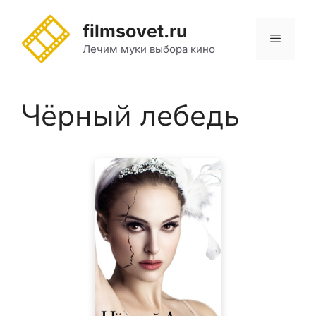
Перейти
к
filmsovet.ru
Меню
содержимому
Лечим муки выбора кино
Чёрный лебедь