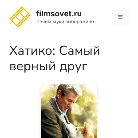
Перейти
к
filmsovet.ru
Меню
содержимому
Лечим муки выбора кино
Хатико: Самый
верный друг