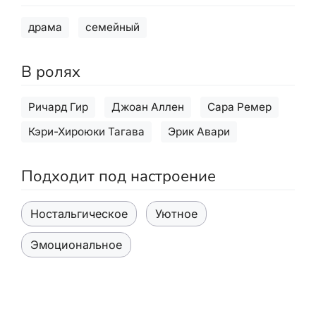
драма
семейный
В ролях
Ричард Гир
Джоан Аллен
Сара Ремер
Кэри-Хироюки Тагава
Эрик Авари
Подходит под настроение
Ностальгическое
Уютное
Эмоциональное