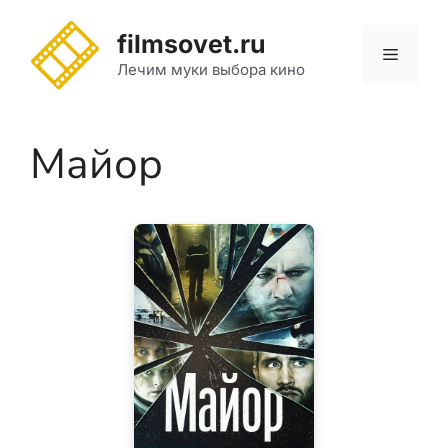
Перейти
к
filmsovet.ru
Меню
содержимому
Лечим муки выбора кино
Майор