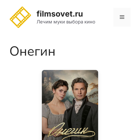
Перейти
к
filmsovet.ru
Меню
содержимому
Лечим муки выбора кино
Онегин