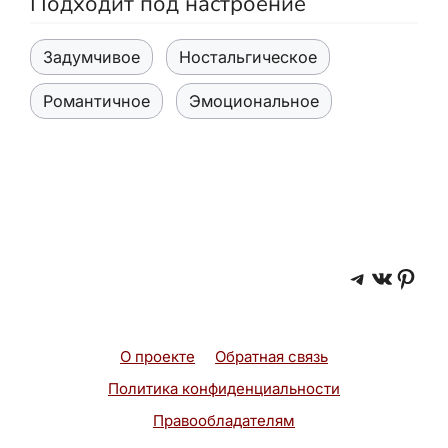
Подходит под настроение
Задумчивое
Ностальгическое
Романтичное
Эмоциональное
Telegra
ВКонт
Pint
О проекте
Обратная связь
Политика конфиденциальности
Правообладателям