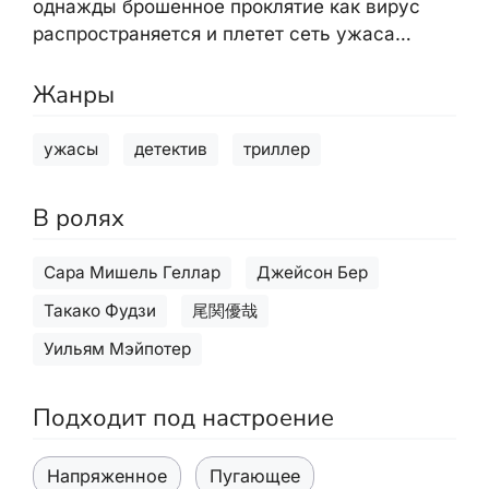
однажды брошенное проклятие как вирус
распространяется и плетет сеть ужаса…
Жанры
ужасы
детектив
триллер
В ролях
Сара Мишель Геллар
Джейсон Бер
Такако Фудзи
尾関優哉
Уильям Мэйпотер
Подходит под настроение
Напряженное
Пугающее