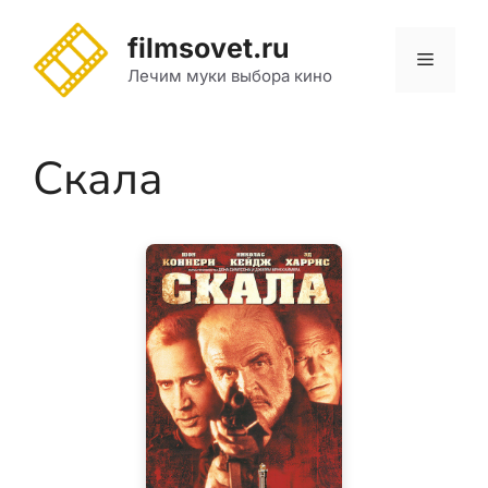
Перейти
к
filmsovet.ru
Меню
содержимому
Лечим муки выбора кино
Скала