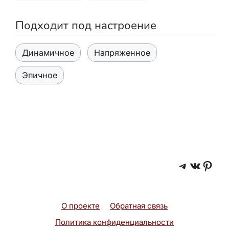
Подходит под настроение
Динамичное
Напряженное
Эпичное
Telegra
ВКонт
Pint
О проекте
Обратная связь
Политика конфиденциальности