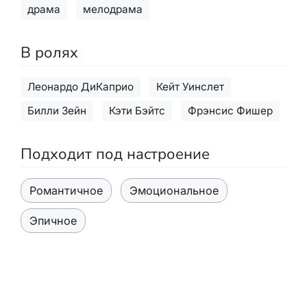
драма
мелодрама
В ролях
Леонардо ДиКаприо
Кейт Уинслет
Билли Зейн
Кэти Бэйтс
Фрэнсис Фишер
Подходит под настроение
Романтичное
Эмоциональное
Эпичное