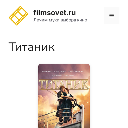
Перейти
к
filmsovet.ru
Меню
содержимому
Лечим муки выбора кино
Титаник