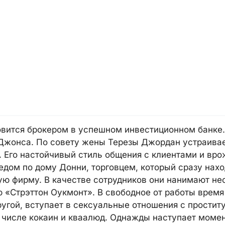
овится брокером в успешном инвестиционном банке.
Джонса. По совету жены Терезы Джордан устраивае
Его настойчивый стиль общения с клиентами и вро
седом по дому Донни, торговцем, который сразу нах
ую фирму. В качестве сотрудников они нанимают нес
 «Стрэттон Оукмонт». В свободное от работы врем
ругой, вступает в сексуальные отношения с прости
м числе кокаин и кваалюд. Однажды наступает моме