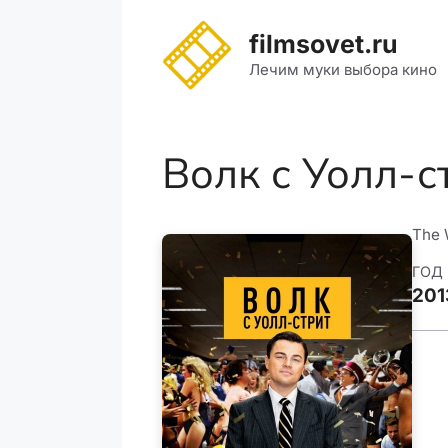
Перейти
к
filmsovet.ru
содержимому
Лечим муки выбора кино
Волк с Уолл-с
The 
ГОД
201