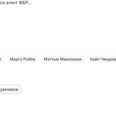
я агент ФБР...
л
Марго Робби
Мэттью Макконахи
Кайл Чендле
думчивое