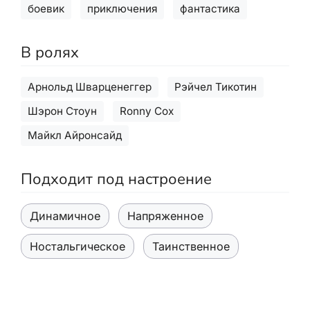
боевик
приключения
фантастика
В ролях
Арнольд Шварценеггер
Рэйчел Тикотин
Шэрон Стоун
Ronny Cox
Майкл Айронсайд
Подходит под настроение
Динамичное
Напряженное
Ностальгическое
Таинственное