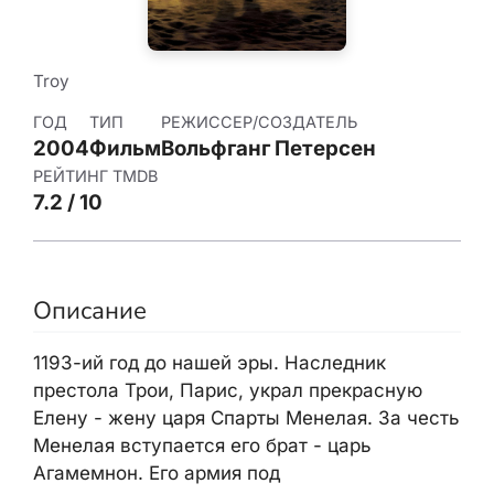
Troy
ГОД
ТИП
РЕЖИССЕР/СОЗДАТЕЛЬ
2004
Фильм
Вольфганг Петерсен
РЕЙТИНГ TMDB
7.2 / 10
Описание
1193-ий год до нашей эры. Наследник
престола Трои, Парис, украл прекрасную
Елену - жену царя Спарты Менелая. За честь
Менелая вступается его брат - царь
Агамемнон. Его армия под