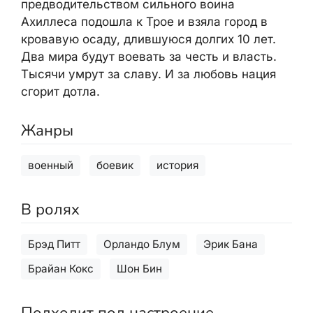
предводительством сильного воина
Ахиллеса подошла к Трое и взяла город в
кровавую осаду, длившуюся долгих 10 лет.
Два мира будут воевать за честь и власть.
Тысячи умрут за славу. И за любовь нация
сгорит дотла.
Жанры
военный
боевик
история
В ролях
Брэд Питт
Орландо Блум
Эрик Бана
Брайан Кокс
Шон Бин
Подходит под настроение