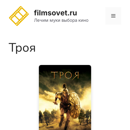
Перейти
к
filmsovet.ru
Меню
содержимому
Лечим муки выбора кино
Троя